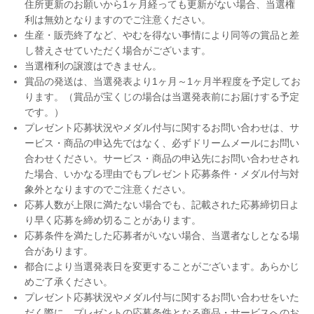
住所更新のお願いから1ヶ月経っても更新がない場合、当選権
利は無効となりますのでご注意ください。
生産・販売終了など、やむを得ない事情により同等の賞品と差
し替えさせていただく場合がございます。
当選権利の譲渡はできません。
賞品の発送は、当選発表より1ヶ月～1ヶ月半程度を予定してお
ります。（賞品が宝くじの場合は当選発表前にお届けする予定
です。）
プレゼント応募状況やメダル付与に関するお問い合わせは、サ
ービス・商品の申込先ではなく、必ずドリームメールにお問い
合わせください。サービス・商品の申込先にお問い合わせされ
た場合、いかなる理由でもプレゼント応募条件・メダル付与対
象外となりますのでご注意ください。
応募人数が上限に満たない場合でも、記載された応募締切日よ
り早く応募を締め切ることがあります。
応募条件を満たした応募者がいない場合、当選者なしとなる場
合があります。
都合により当選発表日を変更することがございます。あらかじ
めご了承ください。
プレゼント応募状況やメダル付与に関するお問い合わせをいた
だく際に、プレゼントの応募条件となる商品・サービスへのお