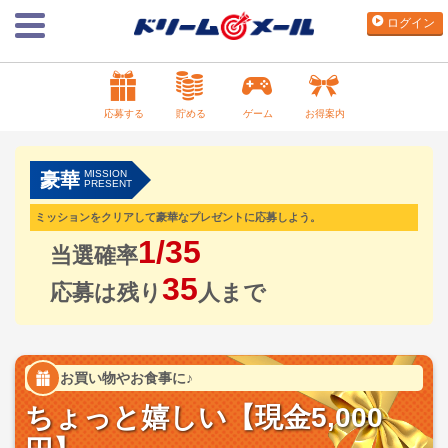
ログイン
応募する
貯める
ゲーム
お得案内
MISSION
豪華
PRESENT
ミッションをクリアして豪華なプレゼントに応募しよう。
1/35
当選確率
35
応募は残り
人まで
お買い物やお食事に♪
ちょっと嬉しい【現金5,000