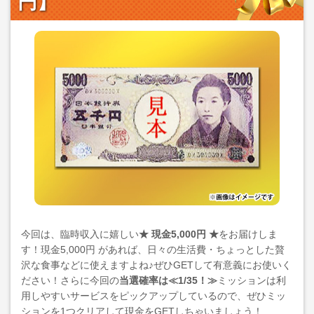
円】
今回は、臨時収入に嬉しい
★ 現金5,000円 ★
をお届けしま
す！現金5,000円 があれば、日々の生活費・ちょっとした贅
沢な食事などに使えますよね♪ぜひGETして有意義にお使いく
ださい！さらに今回の
当選確率は≪1/35！≫
ミッションは利
用しやすいサービスをピックアップしているので、ぜひミッ
ションを1つクリアして現金をGETしちゃいましょう！