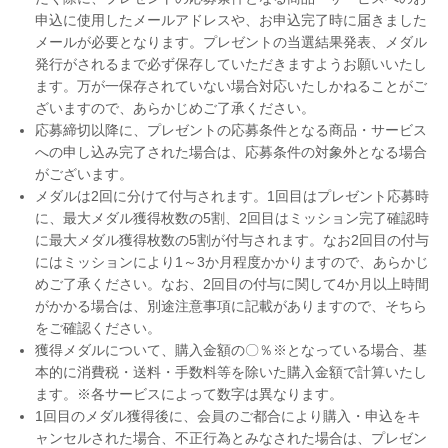
申込に使用したメールアドレスや、お申込完了時に届きました
メールが必要となります。プレゼントの当選結果発表、メダル
発行がされるまで必ず保存していただきますようお願いいたし
ます。万が一保存されていない場合対応いたしかねることがご
ざいますので、あらかじめご了承ください。
応募締切以降に、プレゼントの応募条件となる商品・サービス
への申し込み完了された場合は、応募条件の対象外となる場合
がございます。
メダルは2回に分けて付与されます。1回目はプレゼント応募時
に、最大メダル獲得枚数の5割、2回目はミッション完了確認時
に最大メダル獲得枚数の5割が付与されます。なお2回目の付与
にはミッションにより1～3か月程度かかりますので、あらかじ
めご了承ください。なお、2回目の付与に関して4か月以上時間
がかかる場合は、別途注意事項に記載がありますので、そちら
をご確認ください。
獲得メダルについて、購入金額の〇％※となっている場合、基
本的に消費税・送料・手数料等を除いた購入金額で計算いたし
ます。※各サービスによって数字は異なります。
1回目のメダル獲得後に、会員のご都合により購入・申込をキ
ャンセルされた場合、不正行為とみなされた場合は、プレゼン