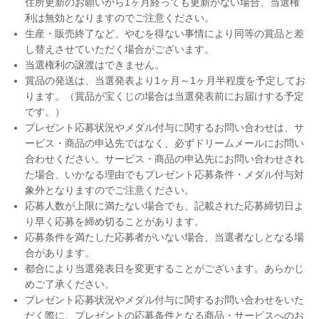
住所更新のお願いから1ヶ月経っても更新がない場合、当選権
利は無効となりますのでご注意ください。
生産・販売終了など、やむを得ない事情により同等の賞品と差
し替えさせていただく場合がございます。
当選権利の譲渡はできません。
賞品の発送は、当選発表より1ヶ月～1ヶ月半程度を予定してお
ります。（賞品が宝くじの場合は当選発表前にお届けする予定
です。）
プレゼント応募状況やメダル付与に関するお問い合わせは、サ
ービス・商品の申込先ではなく、必ずドリームメールにお問い
合わせください。サービス・商品の申込先にお問い合わせされ
た場合、いかなる理由でもプレゼント応募条件・メダル付与対
象外となりますのでご注意ください。
応募人数が上限に満たない場合でも、記載された応募締切日よ
り早く応募を締め切ることがあります。
応募条件を満たした応募者がいない場合、当選者なしとなる場
合があります。
都合により当選発表日を変更することがございます。あらかじ
めご了承ください。
プレゼント応募状況やメダル付与に関するお問い合わせをいた
だく際に、プレゼントの応募条件となる商品・サービスへのお