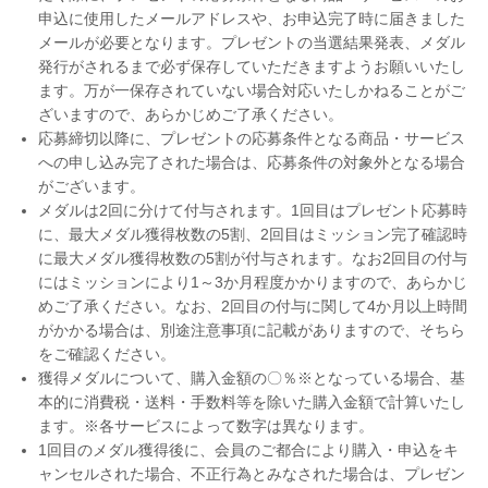
申込に使用したメールアドレスや、お申込完了時に届きました
メールが必要となります。プレゼントの当選結果発表、メダル
発行がされるまで必ず保存していただきますようお願いいたし
ます。万が一保存されていない場合対応いたしかねることがご
ざいますので、あらかじめご了承ください。
応募締切以降に、プレゼントの応募条件となる商品・サービス
への申し込み完了された場合は、応募条件の対象外となる場合
がございます。
メダルは2回に分けて付与されます。1回目はプレゼント応募時
に、最大メダル獲得枚数の5割、2回目はミッション完了確認時
に最大メダル獲得枚数の5割が付与されます。なお2回目の付与
にはミッションにより1～3か月程度かかりますので、あらかじ
めご了承ください。なお、2回目の付与に関して4か月以上時間
がかかる場合は、別途注意事項に記載がありますので、そちら
をご確認ください。
獲得メダルについて、購入金額の〇％※となっている場合、基
本的に消費税・送料・手数料等を除いた購入金額で計算いたし
ます。※各サービスによって数字は異なります。
1回目のメダル獲得後に、会員のご都合により購入・申込をキ
ャンセルされた場合、不正行為とみなされた場合は、プレゼン