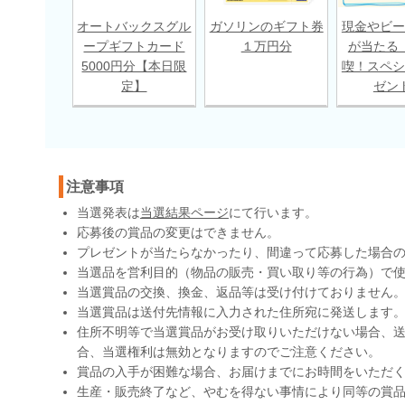
オートバックスグル
ガソリンのギフト券
現金やビー
ープギフトカード
１万円分
が当たる
5000円分【本日限
喫！スペシ
定】
ゼン
注意事項
当選発表は
当選結果ページ
にて行います。
応募後の賞品の変更はできません。
プレゼントが当たらなかったり、間違って応募した場合
当選品を営利目的（物品の販売・買い取り等の行為）で
当選賞品の交換、換金、返品等は受け付けておりません
当選賞品は送付先情報に入力された住所宛に発送します
住所不明等で当選賞品がお受け取りいただけない場合、送
合、当選権利は無効となりますのでご注意ください。
賞品の入手が困難な場合、お届けまでにお時間をいただ
生産・販売終了など、やむを得ない事情により同等の賞