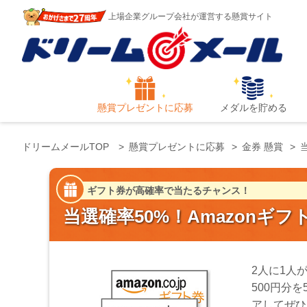
上場企業グループ会社が運営する懸賞サイト
懸賞プレゼントに応募
メダルを貯める
ドリームメールTOP
懸賞プレゼントに応募
金券 懸賞
ギフト券が高確率で当たるチャンス！
当選確率50%！Amazonギフ
2人に1人
500円分
アしてぜひ