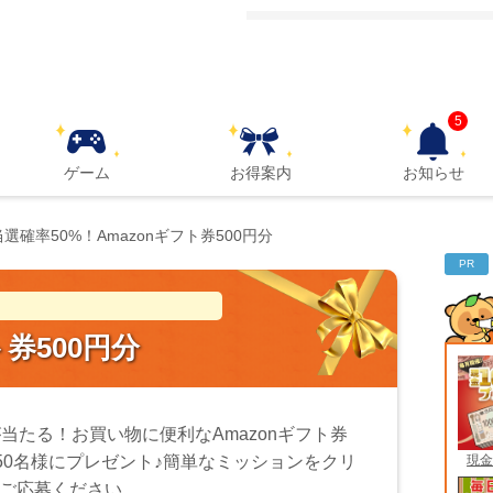
5
ゲーム
お得案内
お知らせ
当選確率50%！Amazonギフト券500円分
PR
ト券500円分
が当たる！お買い物に便利なAmazonギフト券
現金
を50名様にプレゼント♪簡単なミッションをクリ
ご応募ください。