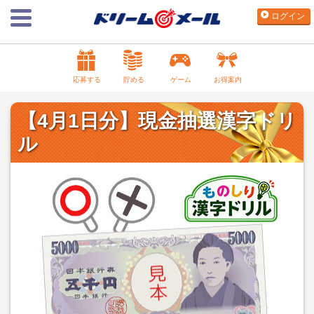
ログイン
応募する
貯める
ゲーム
お得案内
【4月1日分】現金抽選漢字ドリ
ル