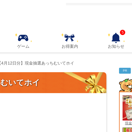
5
ゲーム
お得案内
お知らせ
【4月12日分】現金抽選あっちむいてホイ
PR
ちむいてホイ
現金