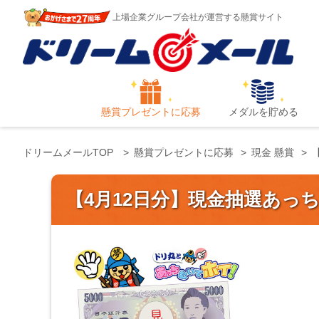
上場企業グループ会社が運営する懸賞サイト
懸賞プレゼントに応募
メダルを貯める
ドリームメールTOP
懸賞プレゼントに応募
現金 懸賞
【4月12日分】現金抽選あっ