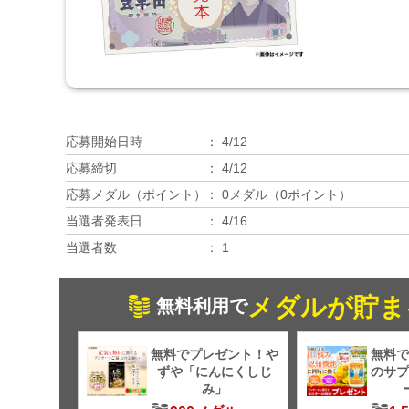
応募開始日時
4/12
応募締切
4/12
応募メダル（ポイント）
0メダル（0ポイント）
当選者発表日
4/16
当選者数
1
メダルが貯ま
無料利用で
無料でプレゼント！や
無料で
ずや「にんにくしじ
のサプ
み」