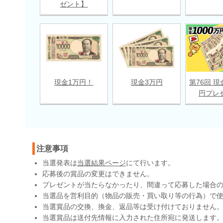
ゼント】
現金1万円！
現金3万円
第76回 現
円プレ
注意事項
当選発表は
当選結果ページ
にて行います。
応募後の賞品の変更はできません。
プレゼントが当たらなかったり、間違って応募した場合
当選品を営利目的（物品の販売・買い取り等の行為）で
当選賞品の交換、換金、返品等は受け付けておりません
当選賞品は送付先情報に入力された住所宛に発送します