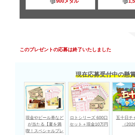
900メダル
1,
このプレゼントの応募は終了いたしました
現在応募受付中の懸
現金やビール券など
ロトシリーズ 600口
五十日チ
が当たる【夏を満
セット＋現金10万円
（202
喫！スペシャルプレ