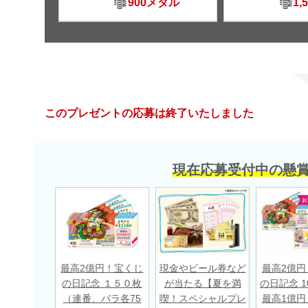
900メダル
1,
このプレゼントの応募は終了いたしました
現在応募受付中の懸
最高2億円！宝くじ
現金やビール券など
最高2億円
の日記念 １５０枚
が当たる【夏を満
の日記念 1
（連番、バラ各75
喫！スペシャルプレ
最高1億円