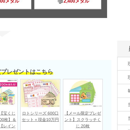
500メダル
2,400メダル
賞プレゼントはこちら
【宝くじ
ロトシリーズ 600口
【メール限定プレゼ
00枚】＆
セット＋現金10万円
ント】スクラッチく
【レイン
じ 20枚