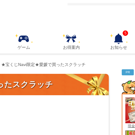
5
ゲーム
お得案内
お知らせ
★宝くじNavi限定★愛媛で買ったスクラッチ
PR
買ったスクラッチ
現金