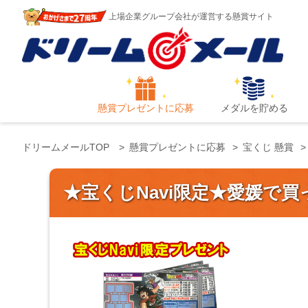
上場企業グループ会社が運営する懸賞サイト
懸賞プレゼントに応募
メダルを貯める
ドリームメールTOP
懸賞プレゼントに応募
宝くじ 懸賞
★宝くじNavi限定★愛媛で