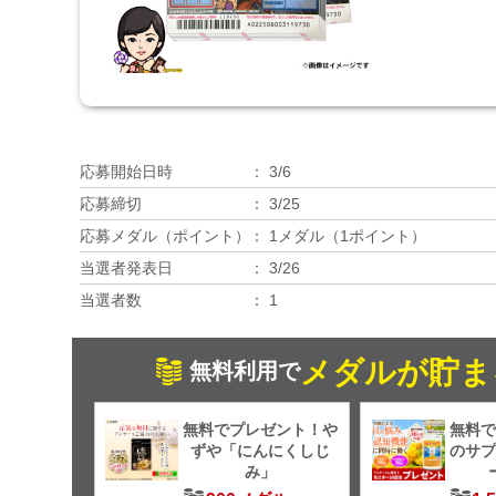
応募開始日時
3/6
応募締切
3/25
応募メダル（ポイント）
1メダル（1ポイント）
当選者発表日
3/26
当選者数
1
メダルが貯ま
無料利用で
無料でプレゼント！や
無料で
ずや「にんにくしじ
のサプ
み」