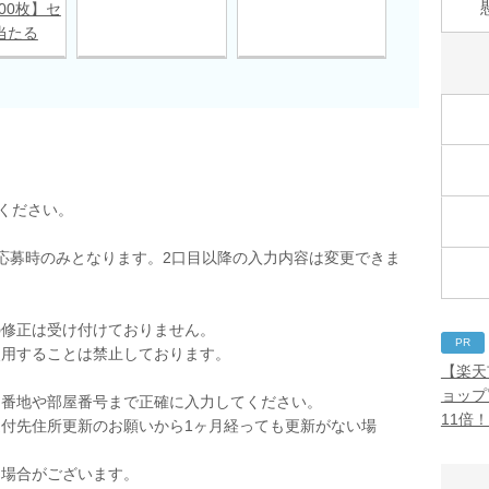
00枚】セ
当たる
ください。
応募時のみとなります。2口目以降の入力内容は変更できま
の修正は受け付けておりません。
PR
使用することは禁止しております。
【楽天
。
ョップ
。番地や部屋番号まで正確に入力してください。
11倍
付先住所更新のお願いから1ヶ月経っても更新がない場
く場合がございます。