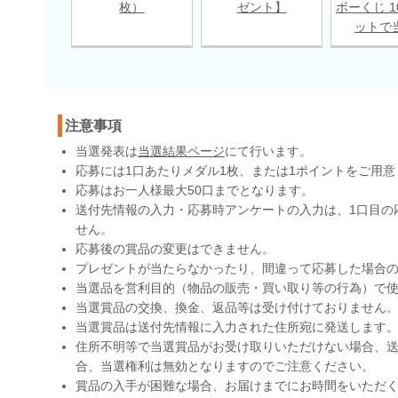
枚）
ゼント】
ボーくじ 1
ットで
注意事項
当選発表は
当選結果ページ
にて行います。
応募には1口あたりメダル1枚、または1ポイントをご用意
応募はお一人様最大50口までとなります。
送付先情報の入力・応募時アンケートの入力は、1口目の
せん。
応募後の賞品の変更はできません。
プレゼントが当たらなかったり、間違って応募した場合
当選品を営利目的（物品の販売・買い取り等の行為）で
当選賞品の交換、換金、返品等は受け付けておりません
当選賞品は送付先情報に入力された住所宛に発送します
住所不明等で当選賞品がお受け取りいただけない場合、送
合、当選権利は無効となりますのでご注意ください。
賞品の入手が困難な場合、お届けまでにお時間をいただ