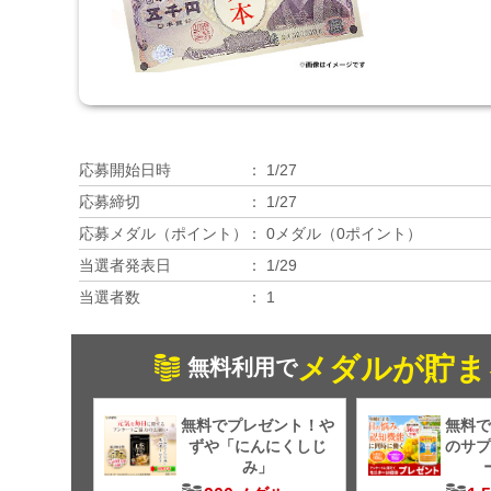
応募開始日時
1/27
応募締切
1/27
応募メダル（ポイント）
0メダル（0ポイント）
当選者発表日
1/29
当選者数
1
メダルが貯ま
無料利用で
無料でプレゼント！や
無料で
ずや「にんにくしじ
のサプ
み」