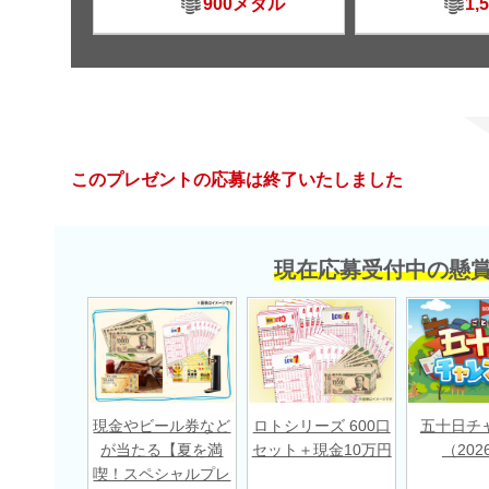
900メダル
1,
このプレゼントの応募は終了いたしました
現在応募受付中の懸
現金やビール券など
ロトシリーズ 600口
五十日チ
が当たる【夏を満
セット＋現金10万円
（202
喫！スペシャルプレ