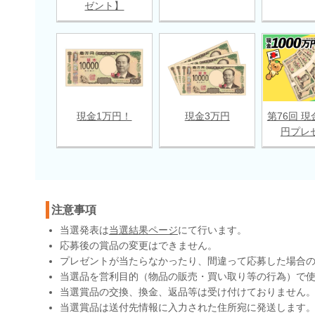
ゼント】
現金1万円！
現金3万円
第76回 現
円プレ
注意事項
当選発表は
当選結果ページ
にて行います。
応募後の賞品の変更はできません。
プレゼントが当たらなかったり、間違って応募した場合
当選品を営利目的（物品の販売・買い取り等の行為）で
当選賞品の交換、換金、返品等は受け付けておりません
当選賞品は送付先情報に入力された住所宛に発送します