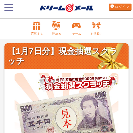
ログイン
応募する
貯める
ゲーム
お得案内
【1月7日分】現金抽選スクラ
ッチ