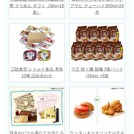
帯 そうめん ギフト（50g×18
アサヒ チューハイ350ml×24
束）
本
三陸食堂 レトルト食品 煮魚
ラ王 担々麺 袋麺 3食パック
10種 詰め合わせ
(264g) ×9袋
現金やビール券などが当たる
ケンタッキーオリジナルチキ