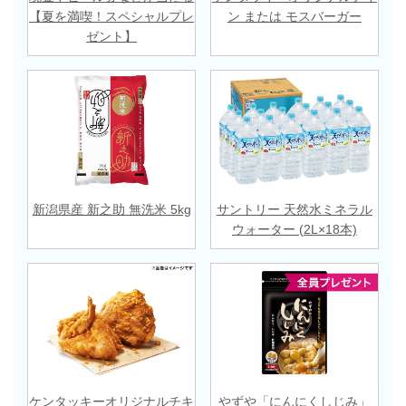
【夏を満喫！スペシャルプレ
ン または モスバーガー
ゼント】
新潟県産 新之助 無洗米 5kg
サントリー 天然水ミネラル
ウォーター (2L×18本)
ケンタッキーオリジナルチキ
やずや「にんにくしじみ」