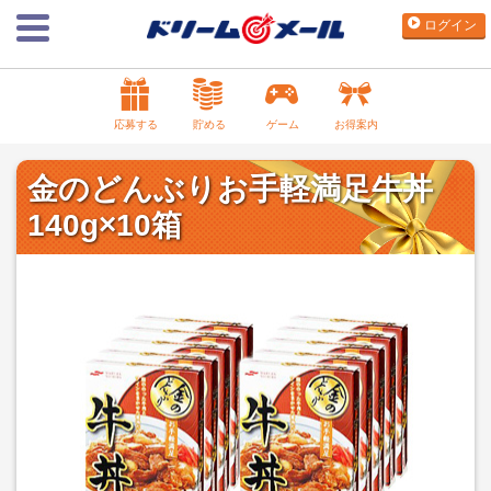
ログイン
応募する
貯める
ゲーム
お得案内
金のどんぶりお手軽満足牛丼
140g×10箱