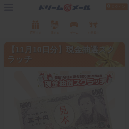
ログイン
応募する
貯める
ゲーム
お得案内
【11月10日分】現金抽選スク
ラッチ