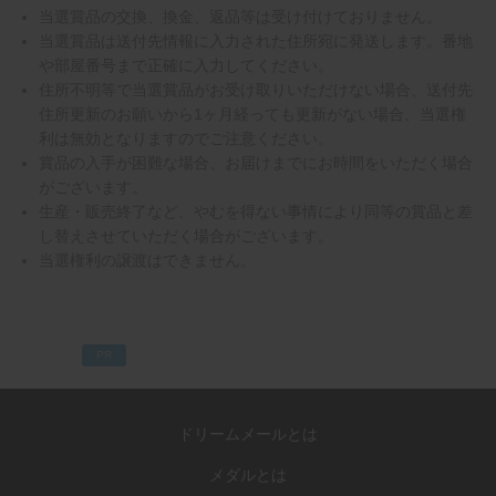
当選賞品の交換、換金、返品等は受け付けておりません。
当選賞品は送付先情報に入力された住所宛に発送します。番地
や部屋番号まで正確に入力してください。
住所不明等で当選賞品がお受け取りいただけない場合、送付先
住所更新のお願いから1ヶ月経っても更新がない場合、当選権
利は無効となりますのでご注意ください。
賞品の入手が困難な場合、お届けまでにお時間をいただく場合
がございます。
生産・販売終了など、やむを得ない事情により同等の賞品と差
し替えさせていただく場合がございます。
当選権利の譲渡はできません。
PR
ドリームメールとは
メダルとは