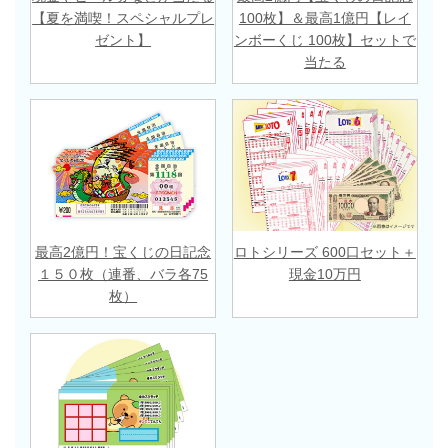
【夏を満喫！スペシャルプレ
100枚】＆最高1億円【レイ
ゼント】
ンボーくじ 100枚】セットで
当たる
最高2億円！宝くじの日記念
ロトシリーズ 600口セット＋
１５０枚（連番、バラ各75
現金10万円
枚）