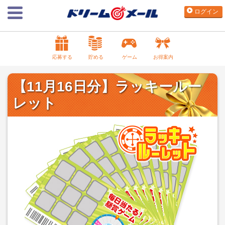
ログイン
応募する
貯める
ゲーム
お得案内
【11月16日分】ラッキールー
レット