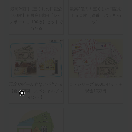
最高2億円【宝くじの日記念
最高2億円！宝くじの日記念
100枚】＆最高1億円【レイ
１５０枚（連番、バラ各75
ンボーくじ 100枚】セットで
枚）
当たる
現金やビール券などが当たる
ロトシリーズ 600口セット＋
【夏を満喫！スペシャルプレ
現金10万円
ゼント】