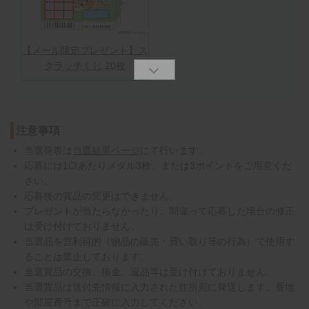
【メール限定プレゼント】ス
クラッチくじ 20枚
注意事項
当選発表は
当選結果ページ
にて行います。
応募には1口あたりメダル3枚、または3ポイントをご用意くだ
さい。
応募後の賞品の変更はできません。
プレゼントが当たらなかったり、間違って応募した場合の修正
は受け付けておりません。
当選品を営利目的（物品の販売・買い取り等の行為）で使用す
ることは禁止しております。
当選賞品の交換、換金、返品等は受け付けておりません。
当選賞品は送付先情報に入力された住所宛に発送します。番地
や部屋番号まで正確に入力してください。