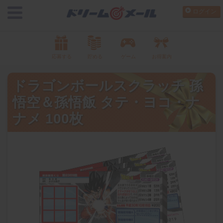
ログイン
応募する
貯める
ゲーム
お得案内
ドラゴンボールスクラッチ 孫
悟空＆孫悟飯 タテ・ヨコ・ナ
ナメ 100枚