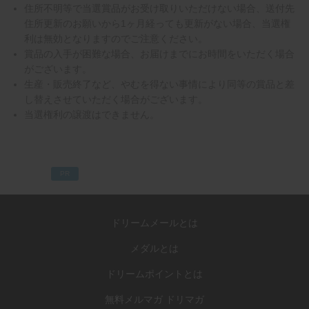
住所不明等で当選賞品がお受け取りいただけない場合、送付先
住所更新のお願いから1ヶ月経っても更新がない場合、当選権
利は無効となりますのでご注意ください。
賞品の入手が困難な場合、お届けまでにお時間をいただく場合
がございます。
生産・販売終了など、やむを得ない事情により同等の賞品と差
し替えさせていただく場合がございます。
当選権利の譲渡はできません。
PR
ドリームメールとは
メダルとは
ドリームポイントとは
無料メルマガ ドリマガ