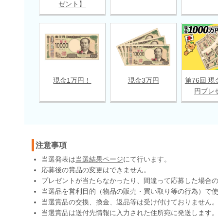
ゼント】
現金1万円！
現金3万円
第76回 現
円プレ
注意事項
当選発表は
当選結果ページ
にて行います。
応募後の賞品の変更はできません。
プレゼントが当たらなかったり、間違って応募した場合
当選品を営利目的（物品の販売・買い取り等の行為）で
当選賞品の交換、換金、返品等は受け付けておりません
当選賞品は送付先情報に入力された住所宛に発送します