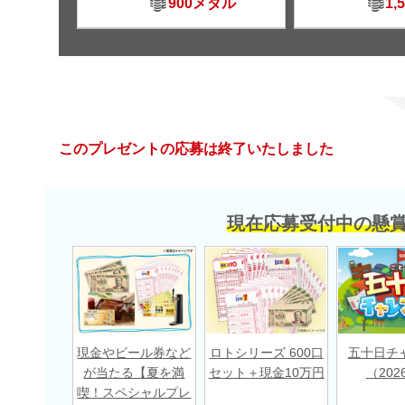
900メダル
1,
このプレゼントの応募は終了いたしました
現在応募受付中の懸
現金やビール券など
ロトシリーズ 600口
五十日チ
が当たる【夏を満
セット＋現金10万円
（202
喫！スペシャルプレ