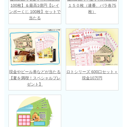
100枚】＆最高1億円【レイ
１５０枚（連番、バラ各75
ンボーくじ 100枚】セットで
枚）
当たる
現金やビール券などが当たる
ロトシリーズ 600口セット＋
【夏を満喫！スペシャルプレ
現金10万円
ゼント】