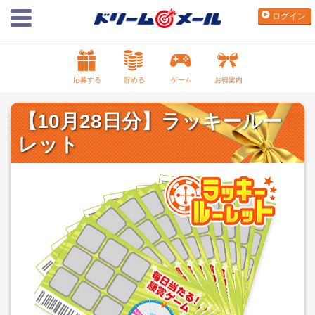
ログイン
応募する
貯める
ゲーム
お得案内
【10月28日分】ラッキールー
レット