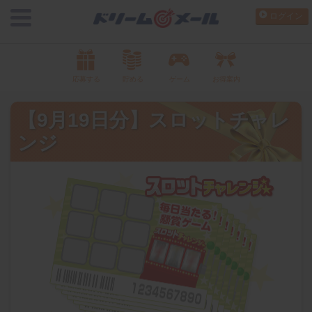
ログイン
応募する
貯める
ゲーム
お得案内
【9月19日分】スロットチャレ
ンジ