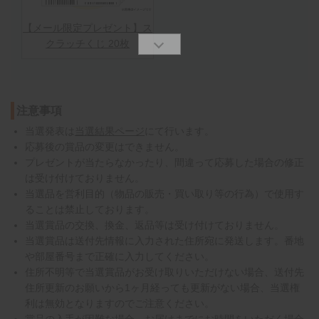
【メール限定プレゼント】ス
クラッチくじ 20枚
注意事項
当選発表は
当選結果ページ
にて行います。
応募後の賞品の変更はできません。
プレゼントが当たらなかったり、間違って応募した場合の修正
は受け付けておりません。
当選品を営利目的（物品の販売・買い取り等の行為）で使用す
ることは禁止しております。
当選賞品の交換、換金、返品等は受け付けておりません。
当選賞品は送付先情報に入力された住所宛に発送します。番地
や部屋番号まで正確に入力してください。
住所不明等で当選賞品がお受け取りいただけない場合、送付先
住所更新のお願いから1ヶ月経っても更新がない場合、当選権
利は無効となりますのでご注意ください。
賞品の入手が困難な場合、お届けまでにお時間をいただく場合