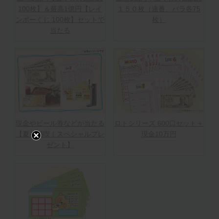
100枚】＆最高1億円【レイ
１５０枚（連番、バラ各75
ンボーくじ 100枚】セットで
枚）
当たる
現金やビール券などが当たる
ロトシリーズ 600口セット＋
【夏を満喫！スペシャルプレ
現金10万円
ゼント】