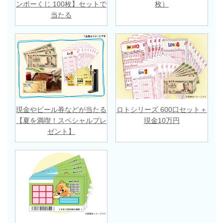
ンボーくじ 100枚】セットで
枚）
当たる
現金やビール券などが当たる
ロトシリーズ 600口セット＋
【夏を満喫！スペシャルプレ
現金10万円
ゼント】