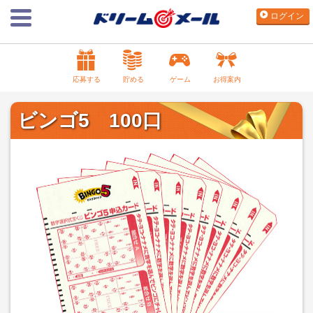
ログイン
応募する
貯める
ゲーム
お得案内
ビンゴ5 100口