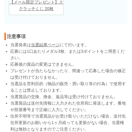
【メール限定プレゼント】ス
クラッチくじ 20枚
注意事項
当選発表は
当選結果ページ
にて行います。
応募には1口あたりメダル3枚、または3ポイントをご用意くだ
さい。
応募後の賞品の変更はできません。
プレゼントが当たらなかったり、間違って応募した場合の修正
は受け付けておりません。
当選品を営利目的（物品の販売・買い取り等の行為）で使用す
ることは禁止しております。
当選賞品の交換、換金、返品等は受け付けておりません。
当選賞品は送付先情報に入力された住所宛に発送します。番地
や部屋番号まで正確に入力してください。
住所不明等で当選賞品がお受け取りいただけない場合、送付先
住所更新のお願いから1ヶ月経っても更新がない場合、当選権
利は無効となりますのでご注意ください。