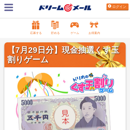
ログイン
応募する
貯める
ゲーム
お得案内
【7月29日分】現金抽選くす玉
割りゲーム