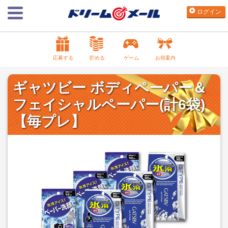
ログイン
応募する
貯める
ゲーム
お得案内
ギャツビー ボディペーパー＆
フェイシャルペーパー(計6袋)
【毎プレ】