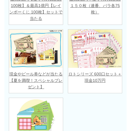
100枚】＆最高1億円【レイ
１５０枚（連番、バラ各75
ンボーくじ 100枚】セットで
枚）
当たる
現金やビール券などが当たる
ロトシリーズ 600口セット＋
【夏を満喫！スペシャルプレ
現金10万円
ゼント】