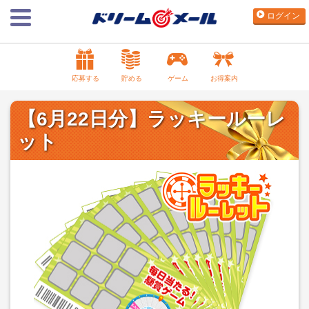
ログイン
応募する
貯める
ゲーム
お得案内
【6月22日分】ラッキールーレ
ット