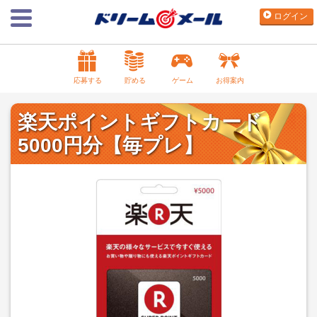
ログイン
応募する
貯める
ゲーム
お得案内
楽天ポイントギフトカード
5000円分【毎プレ】