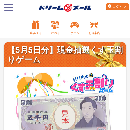
ログイン
応募する
貯める
ゲーム
お得案内
【5月5日分】現金抽選くす玉割
りゲーム