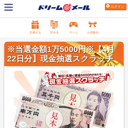
ログイン
応募する
貯める
ゲーム
お得案内
※当選金額1万5000円※【4月
22日分】現金抽選スクラッチ