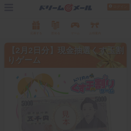
ログイン
応募する
貯める
ゲーム
お得案内
【2月2日分】現金抽選くす玉割
りゲーム