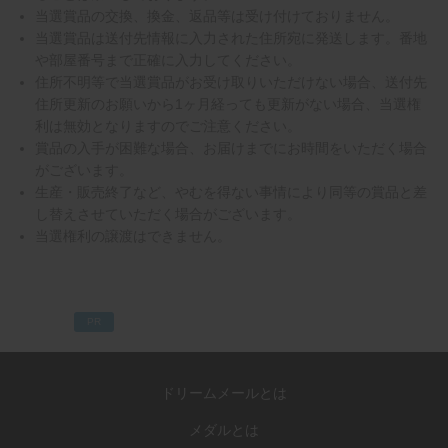
当選賞品の交換、換金、返品等は受け付けておりません。
当選賞品は送付先情報に入力された住所宛に発送します。番地
や部屋番号まで正確に入力してください。
住所不明等で当選賞品がお受け取りいただけない場合、送付先
住所更新のお願いから1ヶ月経っても更新がない場合、当選権
利は無効となりますのでご注意ください。
賞品の入手が困難な場合、お届けまでにお時間をいただく場合
がございます。
生産・販売終了など、やむを得ない事情により同等の賞品と差
し替えさせていただく場合がございます。
当選権利の譲渡はできません。
PR
ドリームメールとは
メダルとは