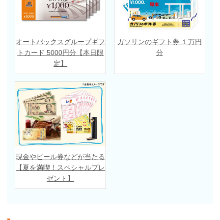
オートバックスグループギフ
ガソリンのギフト券 １万円
トカード 5000円分【本日限
分
定】
現金やビール券などが当たる
【夏を満喫！スペシャルプレ
ゼント】