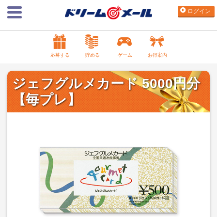
ログイン
応募する
貯める
ゲーム
お得案内
ジェフグルメカード 5000円分
【毎プレ】