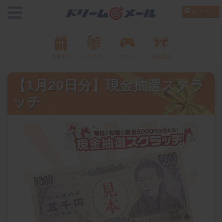
ログイン
応募する
貯める
ゲーム
お得案内
【1月20日分】現金抽選スクラ
ッチ