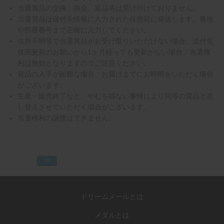
当選賞品の交換、換金、返品等は受け付けておりません。
当選賞品は送付先情報に入力された住所宛に発送します。番地
や部屋番号まで正確に入力してください。
住所不明等で当選賞品がお受け取りいただけない場合、送付先
住所更新のお願いから1ヶ月経っても更新がない場合、当選権
利は無効となりますのでご注意ください。
賞品の入手が困難な場合、お届けまでにお時間をいただく場合
がございます。
生産・販売終了など、やむを得ない事情により同等の賞品と差
し替えさせていただく場合がございます。
当選権利の譲渡はできません。
PR
ドリームメールとは
メダルとは