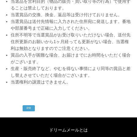
当選品を営利目的（物品の販売・買い取り等の行為）で使用す
ることは禁止しております。
当選賞品の交換、換金、返品等は受け付けておりません。
当選賞品は送付先情報に入力された住所宛に発送します。番地
や部屋番号まで正確に入力してください。
住所不明等で当選賞品がお受け取りいただけない場合、送付先
住所更新のお願いから1ヶ月経っても更新がない場合、当選権
利は無効となりますのでご注意ください。
賞品の入手が困難な場合、お届けまでにお時間をいただく場合
がございます。
生産・販売終了など、やむを得ない事情により同等の賞品と差
し替えさせていただく場合がございます。
当選権利の譲渡はできません。
PR
ドリームメールとは