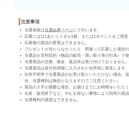
注意事項
当選発表は
当選結果ページ
にて行います。
応募には1口あたりメダル1枚、または1ポイントをご用意
応募後の賞品の変更はできません。
プレゼントが当たらなかったり、間違って応募した場合
当選品を営利目的（物品の販売・買い取り等の行為）で
当選賞品の交換、換金、返品等は受け付けておりません
当選賞品は送付先情報に入力された住所宛に発送します
住所不明等で当選賞品がお受け取りいただけない場合、送
合、当選権利は無効となりますのでご注意ください。
賞品の入手が困難な場合、お届けまでにお時間をいただ
生産・販売終了など、やむを得ない事情により同等の賞
当選権利の譲渡はできません。