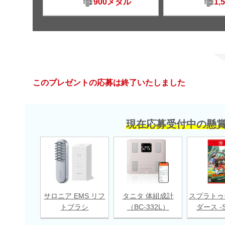
900メダル
1,
このプレゼントの応募は終了いたしました
現在応募受付中の懸
サロニア EMS リフ
タニタ 体組成計
スプラトゥ
トブラシ
（BC-332L）
ダース -S