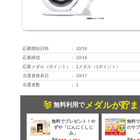
応募開始日時
10/16
応募締切
10/16
応募メダル（ポイント）
1メダル（1ポイント）
当選者発表日
10/17
当選者数
1
メダルが貯ま
無料利用で
無料でプレゼント！や
無料で
ずや「にんにくしじ
のサプ
み」