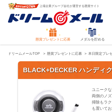
上場企業グループ会社が運営する懸賞サイト
懸賞プレゼントに応募
メダルを貯める
ドリームメールTOP
懸賞プレゼントに応募
本日限定プレ
BLACK+DECKER ハンデ
ユニークな
両側のノズ
掃除もラク
も置いてお