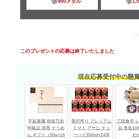
900メダル
1,
このプレゼントの応募は終了いたしました
現在応募受付中の懸
手延素麺 揖保乃糸
贅沢搾り プレミアム
三陸食堂 
特級品 黒帯 そうめ
トマト アサヒ チュ
品 煮魚10
ん ギフト（50g×18
ーハイ350ml×24本
わ