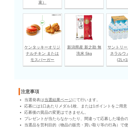
束）
ケンタッキーオリジ
新潟県産 新之助 無
サントリー
ナルチキン または
洗米 5kg
ネラルウ
モスバーガー
(2L×
注意事項
当選発表は
当選結果ページ
にて行います。
応募には1口あたりメダル1枚、または1ポイントをご用意
応募後の賞品の変更はできません。
プレゼントが当たらなかったり、間違って応募した場合
当選品を営利目的（物品の販売・買い取り等の行為）で