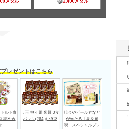
500メダル
2,400メダル
賞プレゼントはこちら
レトルト食
ラ王 担々麺 袋麺 3食
現金やビール券など
種 詰め合
パック(264g) ×9袋
が当たる【夏を満
せ
喫！スペシャルプレ