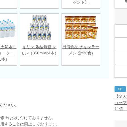
ゼント】
 天然水ミ
キリン 氷結無糖 レ
日清食品 チキンラー
ォーター
モン（350ml×24本）
メン (計30食)
18本)
PR
【楽天
ョップ
ください。
11倍
の修正は受け付けておりません。
使用することは禁止しております。