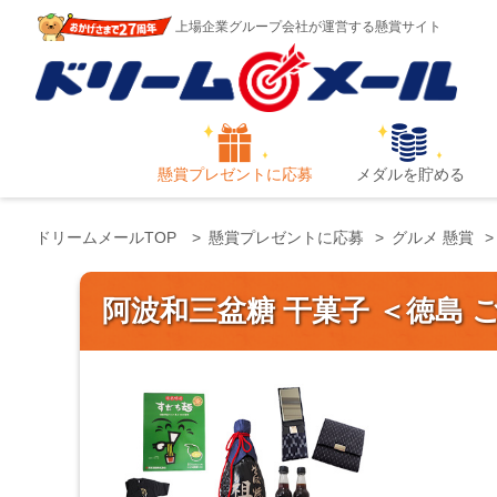
上場企業グループ会社が運営する懸賞サイト
懸賞プレゼントに応募
メダルを貯める
ドリームメールTOP
懸賞プレゼントに応募
グルメ 懸賞
阿波和三盆糖 干菓子 ＜徳島