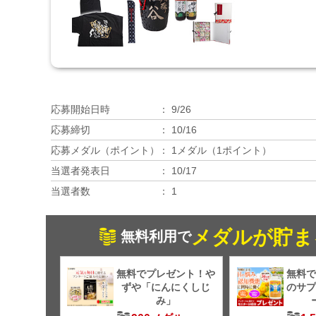
応募開始日時
9/26
応募締切
10/16
応募メダル（ポイント）
1メダル（1ポイント）
当選者発表日
10/17
当選者数
1
メダルが貯ま
無料利用で
無料でプレゼント！や
無料で
ずや「にんにくしじ
のサプ
み」