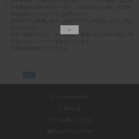
住所不明等で当選賞品がお受け取りいただけない場合、送付先
住所更新のお願いから1ヶ月経っても更新がない場合、当選権
利は無効となりますのでご注意ください。
賞品の入手が困難な場合、お届けまでにお時間をいただく場合
がございます。
生産・販売終了など、やむを得ない事情により同等の賞品と差
し替えさせていただく場合がございます。
当選権利の譲渡はできません。
PR
ドリームメールとは
メダルとは
ドリームポイントとは
無料メルマガ ドリマガ