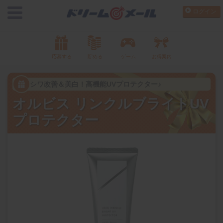
ログイン
応募する
貯める
ゲーム
お得案内
シワ改善＆美白！高機能UVプロテクター♪
オルビス リンクルブライトUV
プロテクター