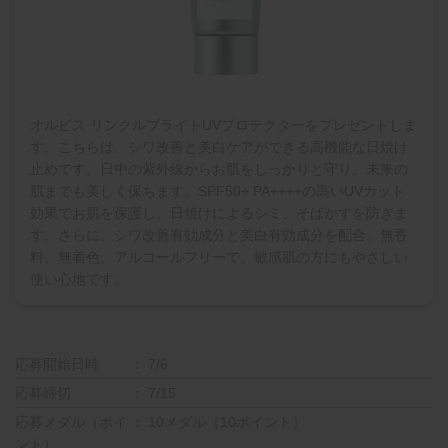
オルビス リンクルブライトUVプロテクターをプレゼントしま
す。こちらは、シワ改善と美白ケアができる高機能な日焼け
止めです。日中の紫外線からお肌をしっかりと守り、未来の
肌までも美しく保ちます。SPF50+ PA++++の高いUVカット
効果でお肌を保護し、日焼けによるシミ、そばかすを防ぎま
す。さらに、シワ改善有効成分と美白有効成分を配合。無香
料、無着色、アルコールフリーで、敏感肌の方にもやさしい
使い心地です。
応募開始日時
7/6
応募締切
7/15
応募メダル（ポイ
10メダル（10ポイント）
ント）