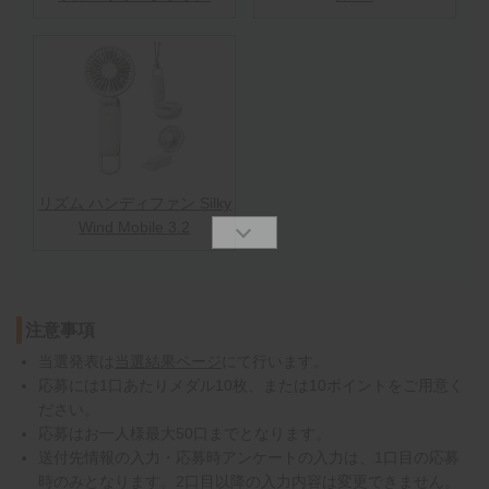
リズム ハンディファン Silky
Wind Mobile 3.2
注意事項
当選発表は
当選結果ページ
にて行います。
応募には1口あたりメダル10枚、または10ポイントをご用意く
ださい。
応募はお一人様最大50口までとなります。
送付先情報の入力・応募時アンケートの入力は、1口目の応募
時のみとなります。2口目以降の入力内容は変更できません。