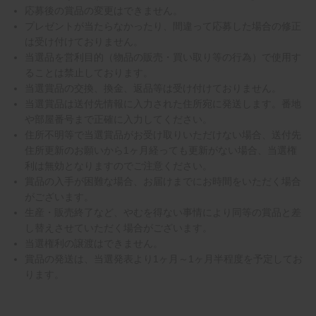
応募後の賞品の変更はできません。
プレゼントが当たらなかったり、間違って応募した場合の修正
は受け付けておりません。
当選品を営利目的（物品の販売・買い取り等の行為）で使用す
ることは禁止しております。
当選賞品の交換、換金、返品等は受け付けておりません。
当選賞品は送付先情報に入力された住所宛に発送します。番地
や部屋番号まで正確に入力してください。
住所不明等で当選賞品がお受け取りいただけない場合、送付先
住所更新のお願いから1ヶ月経っても更新がない場合、当選権
利は無効となりますのでご注意ください。
賞品の入手が困難な場合、お届けまでにお時間をいただく場合
がございます。
生産・販売終了など、やむを得ない事情により同等の賞品と差
し替えさせていただく場合がございます。
当選権利の譲渡はできません。
賞品の発送は、当選発表より1ヶ月～1ヶ月半程度を予定してお
ります。