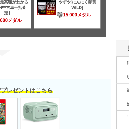
最高額がわかる
やずや[にんにく卵黄
TN中古車一括査
WILD]
定】
15,000メダル
,000メダル
賞プレゼントはこちら