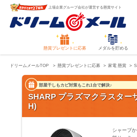
上場企業グループ会社が運営する懸賞サイト
懸賞プレゼントに応募
メダルを貯める
ドリームメールTOP
懸賞プレゼントに応募
家電 懸賞
部屋干しもカビ対策もこれ1台で解決♪
SHARP プラズマクラスターサー
H)
シャープか