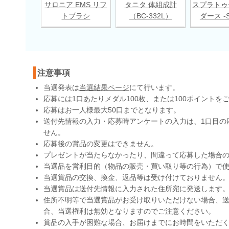
サロニア EMS リフ
タニタ 体組成計
スプラトゥ
トブラシ
（BC-332L）
ダース -S
注意事項
当選発表は
当選結果ページ
にて行います。
応募には1口あたりメダル100枚、または100ポイントを
応募はお一人様最大50口までとなります。
送付先情報の入力・応募時アンケートの入力は、1口目の
せん。
応募後の賞品の変更はできません。
プレゼントが当たらなかったり、間違って応募した場合
当選品を営利目的（物品の販売・買い取り等の行為）で
当選賞品の交換、換金、返品等は受け付けておりません
当選賞品は送付先情報に入力された住所宛に発送します
住所不明等で当選賞品がお受け取りいただけない場合、送
合、当選権利は無効となりますのでご注意ください。
賞品の入手が困難な場合、お届けまでにお時間をいただ