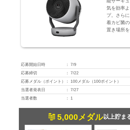
能サーキュ
気を効率よ
プ。さらに
着カビ菌の
置き場所を
応募開始日時
7/9
応募締切
7/22
応募メダル（ポイント）
100メダル（100ポイント）
当選者発表日
7/27
当選者数
1
5,000メダル
以上貯ま