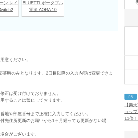
ーン レイ
BLUETTI ポータブル
witch2
電源 AORA 10
ご用意ください。
応募時のみとなります。2口目以降の入力内容は変更できま
の修正は受け付けておりません。
PR
使用することは禁止しております。
【楽天
。
ョップ
。番地や部屋番号まで正確に入力してください。
11倍
付先住所更新のお願いから1ヶ月経っても更新がない場
く場合がございます。