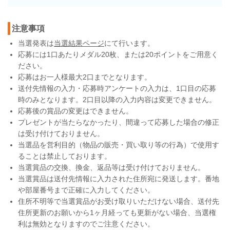
注意事項
当選発表は
当選結果ページ
にて行います。
応募には1口あたりメダル20枚、または20ポイントをご用意く
ださい。
応募はお一人様最大2口までとなります。
送付先情報の入力・応募時アンケートの入力は、1口目の応募
時のみとなります。2口目以降の入力内容は変更できません。
応募後の賞品の変更はできません。
プレゼントが当たらなかったり、間違って応募した場合の修正
は受け付けておりません。
当選品を営利目的（物品の販売・買い取り等の行為）で使用す
ることは禁止しております。
当選賞品の交換、換金、返品等は受け付けておりません。
当選賞品は送付先情報に入力された住所宛に発送します。番地
や部屋番号まで正確に入力してください。
住所不明等で当選賞品がお受け取りいただけない場合、送付先
住所更新のお願いから1ヶ月経っても更新がない場合、当選権
利は無効となりますのでご注意ください。