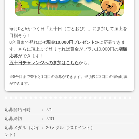
毎月0と5がつく日「五十日（ごとおび）」に参加して頂上を
目指そう！
8合目まで登れば
≪現金10,000円プレゼント≫
に応募できま
す。さらに頂上まで登りきれば賞金がプラス10,000円の
増額
応募
ができます！
五十日チャレンジへの参加はこちら
から。
※8合目まで登ると1口目の応募ができます。登頂後に2口目の増額応募
ができます。
応募開始日時
7/1
応募締切
7/31
応募メダル（ポイ
20メダル（20ポイント）
ント）