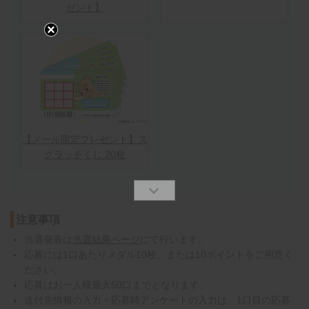
ゼント】
【メール限定プレゼント】ス
クラッチくじ 20枚
注意事項
当選発表は
当選結果ページ
にて行います。
応募には1口あたりメダル10枚、または10ポイントをご用意く
ださい。
応募はお一人様最大50口までとなります。
送付先情報の入力・応募時アンケートの入力は、1口目の応募