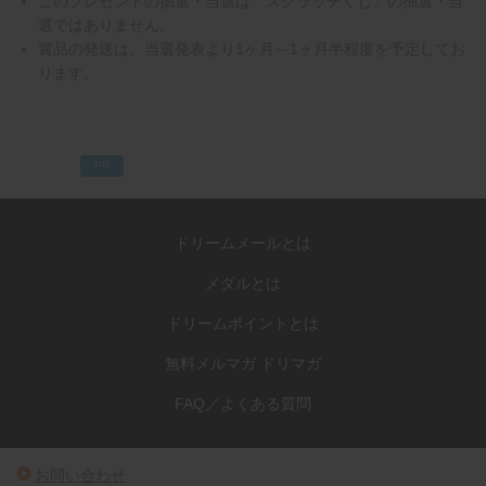
このプレゼントの抽選・当選は「スクラッチくじ」の抽選・当
選ではありません。
賞品の発送は、当選発表より1ヶ月～1ヶ月半程度を予定してお
ります。
PR
ドリームメールとは
メダルとは
ドリームポイントとは
無料メルマガ ドリマガ
FAQ／よくある質問
お問い合わせ