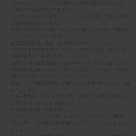
時のみとなります。2口目以降の入力内容は変更できません。
応募後の賞品の変更はできません。
プレゼントが当たらなかったり、間違って応募した場合の修正
は受け付けておりません。
当選品を営利目的（物品の販売・買い取り等の行為）で使用す
ることは禁止しております。
当選賞品の交換、換金、返品等は受け付けておりません。
当選賞品は送付先情報に入力された住所宛に発送します。番地
や部屋番号まで正確に入力してください。
住所不明等で当選賞品がお受け取りいただけない場合、送付先
住所更新のお願いから1ヶ月経っても更新がない場合、当選権
利は無効となりますのでご注意ください。
賞品の入手が困難な場合、お届けまでにお時間をいただく場合
がございます。
生産・販売終了など、やむを得ない事情により同等の賞品と差
し替えさせていただく場合がございます。
当選権利の譲渡はできません。
「スクラッチくじ」の種類は未定です。本プレゼント抽選後、
発送準備をする段階で購入可能なスクラッチくじをお送りいた
します。