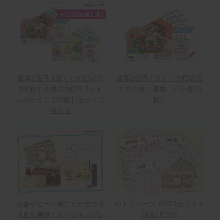
最高2億円【宝くじの日記念
最高2億円！宝くじの日記念
100枚】＆最高1億円【レイ
１５０枚（連番、バラ各75
ンボーくじ 100枚】セットで
枚）
当たる
現金やビール券などが当たる
ロトシリーズ 600口セット＋
【夏を満喫！スペシャルプレ
現金10万円