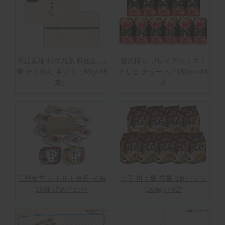
手延素麺 揖保乃糸 特級品 黒
贅沢搾り プレミアムトマト
帯 そうめん ギフト（50g×18
アサヒ チューハイ350ml×24
束）
本
三陸食堂 レトルト食品 煮魚
ラ王 担々麺 袋麺 3食パック
10種 詰め合わせ
(264g) ×9袋