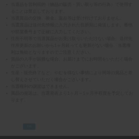
当選品を営利目的（物品の販売・買い取り等の行為）で使用す
ることは禁止しております。
当選賞品の交換、換金、返品等は受け付けておりません。
当選賞品は送付先情報に入力された住所宛に発送します。番地
や部屋番号まで正確に入力してください。
住所不明等で当選賞品がお受け取りいただけない場合、送付先
住所更新のお願いから1ヶ月経っても更新がない場合、当選権
利は無効となりますのでご注意ください。
賞品の入手が困難な場合、お届けまでにお時間をいただく場合
がございます。
生産・販売終了など、やむを得ない事情により同等の賞品と差
し替えさせていただく場合がございます。
当選権利の譲渡はできません。
賞品の発送は、当選発表より1ヶ月～1ヶ月半程度を予定してお
ります。
PR