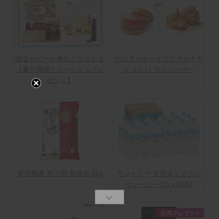
現金やビール券などが当たる
ケンタッキーオリジナルチキ
【夏を満喫！スペシャルプレ
ン または モスバーガー
ゼント】
新潟県産 新之助 無洗米 5kg
サントリー 天然水ミネラル
ウォーター (2L×18本)