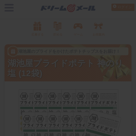
ログイン
応募する
貯める
ゲーム
お得案内
湖池屋のプライドをかけたポテトチップスをお届け！
湖池屋プライドポテト 神のり
塩 (12袋)