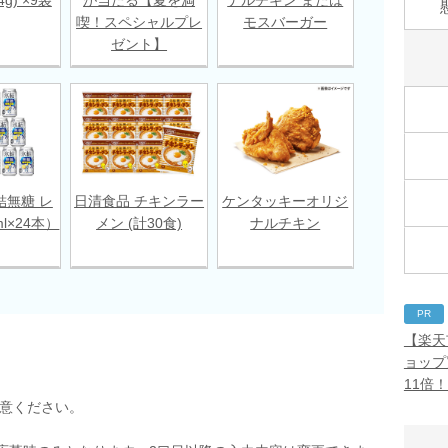
喫！スペシャルプレ
モスバーガー
ゼント】
結無糖 レ
日清食品 チキンラー
ケンタッキーオリジ
l×24本）
メン (計30食)
ナルチキン
PR
【楽天
ョップ
11倍
用意ください。