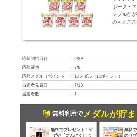
ポーク・エ
ンプルなが
のもオスス
応募開始日時
6/29
応募締切
7/8
応募メダル（ポイント）
10メダル（10ポイント）
当選者発表日
7/13
当選者数
1
メダルが貯ま
無料利用で
無料でプレゼント！や
無料で
ずや「にんにくしじ
のサプ