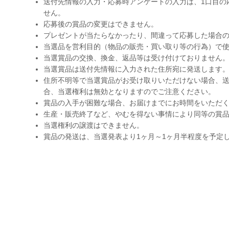
送付先情報の入力・応募時アンケートの入力は、1口目の
せん。
応募後の賞品の変更はできません。
プレゼントが当たらなかったり、間違って応募した場合
当選品を営利目的（物品の販売・買い取り等の行為）で
当選賞品の交換、換金、返品等は受け付けておりません
当選賞品は送付先情報に入力された住所宛に発送します
住所不明等で当選賞品がお受け取りいただけない場合、送
合、当選権利は無効となりますのでご注意ください。
賞品の入手が困難な場合、お届けまでにお時間をいただ
生産・販売終了など、やむを得ない事情により同等の賞
当選権利の譲渡はできません。
賞品の発送は、当選発表より1ヶ月～1ヶ月半程度を予定