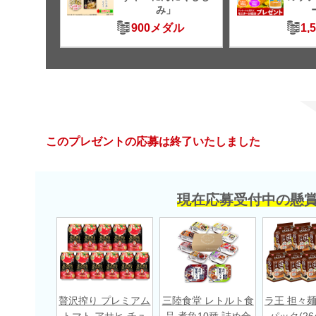
み」
900メダル
1,
このプレゼントの応募は終了いたしました
現在応募受付中の懸
贅沢搾り プレミアム
三陸食堂 レトルト食
ラ王 担々麺
トマト アサヒ チュ
品 煮魚10種 詰め合
パック(264