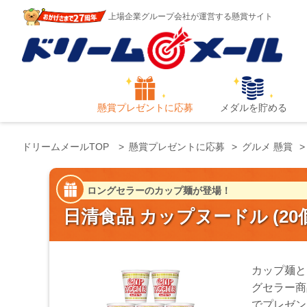
上場企業グループ会社が運営する懸賞サイト
懸賞プレゼントに応募
メダルを貯める
ドリームメールTOP
懸賞プレゼントに応募
グルメ 懸賞
ロングセラーのカップ麺が登場！
日清食品 カップヌードル (20
カップ麺と
グセラー商
でプレゼン