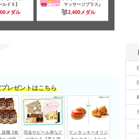
ールドＳ】
マッサージプラス』
500メダル
2,400メダル
賞プレゼントはこちら
 袋麺 3食
現金やビール券など
ケンタッキーオリジ
g) ×9袋
が当たる【夏を満
ナルチキン または