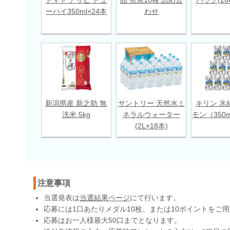
ーハイ350ml×24本
わせ
新潟県産 新之助 無
サントリー 天然水ミ
キリン 氷
洗米 5kg
ネラルウォーター
モン（350m
(2L×18本)
注意事項
当選発表は
当選結果ページ
にて行います。
応募には1口あたりメダル10枚、または10ポイントをご
応募はお一人様最大50口までとなります。