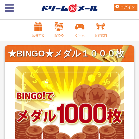
ログイン
応募する
貯める
ゲーム
お得案内
★BINGO★メダル１０００枚