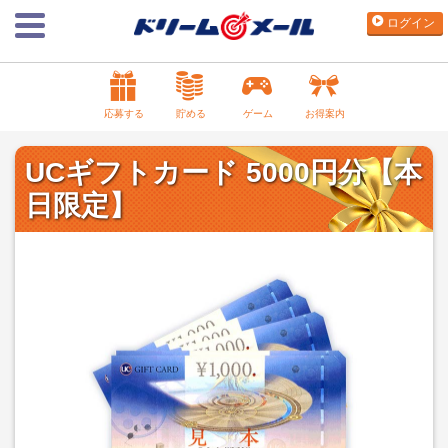
ログイン
応募する
貯める
ゲーム
お得案内
UCギフトカード 5000円分【本
日限定】