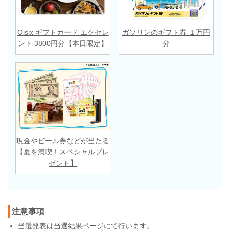
Oisix ギフトカード エクセレ
ガソリンのギフト券 １万円
ント 3800円分【本日限定】
分
現金やビール券などが当たる
【夏を満喫！スペシャルプレ
ゼント】
注意事項
当選発表は
当選結果ページ
にて行います。