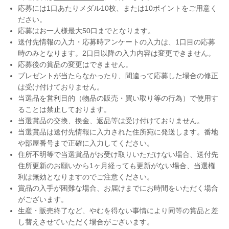
応募には1口あたりメダル10枚、または10ポイントをご用意く
ださい。
応募はお一人様最大50口までとなります。
送付先情報の入力・応募時アンケートの入力は、1口目の応募
時のみとなります。2口目以降の入力内容は変更できません。
応募後の賞品の変更はできません。
プレゼントが当たらなかったり、間違って応募した場合の修正
は受け付けておりません。
当選品を営利目的（物品の販売・買い取り等の行為）で使用す
ることは禁止しております。
当選賞品の交換、換金、返品等は受け付けておりません。
当選賞品は送付先情報に入力された住所宛に発送します。番地
や部屋番号まで正確に入力してください。
住所不明等で当選賞品がお受け取りいただけない場合、送付先
住所更新のお願いから1ヶ月経っても更新がない場合、当選権
利は無効となりますのでご注意ください。
賞品の入手が困難な場合、お届けまでにお時間をいただく場合
がございます。
生産・販売終了など、やむを得ない事情により同等の賞品と差
し替えさせていただく場合がございます。