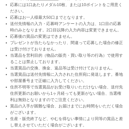
応募には1口あたりメダル10枚、または10ポイントをご用意く
ださい。
応募はお一人様最大50口までとなります。
送付先情報の入力・応募時アンケートの入力は、1口目の応募
時のみとなります。2口目以降の入力内容は変更できません。
応募後の賞品の変更はできません。
プレゼントが当たらなかったり、間違って応募した場合の修正
は受け付けておりません。
当選品を営利目的（物品の販売・買い取り等の行為）で使用す
ることは禁止しております。
当選賞品の交換、換金、返品等は受け付けておりません。
当選賞品は送付先情報に入力された住所宛に発送します。番地
や部屋番号まで正確に入力してください。
住所不明等で当選賞品がお受け取りいただけない場合、送付先
住所更新のお願いから1ヶ月経っても更新がない場合、当選権
利は無効となりますのでご注意ください。
賞品の入手が困難な場合、お届けまでにお時間をいただく場合
がございます。
生産・販売終了など、やむを得ない事情により同等の賞品と差
し替えさせていただく場合がございます。