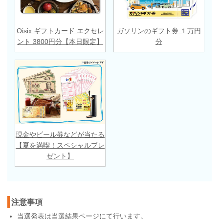
Oisix ギフトカード エクセレ
ガソリンのギフト券 １万円
ント 3800円分【本日限定】
分
現金やビール券などが当たる
【夏を満喫！スペシャルプレ
ゼント】
注意事項
当選発表は
当選結果ページ
にて行います。