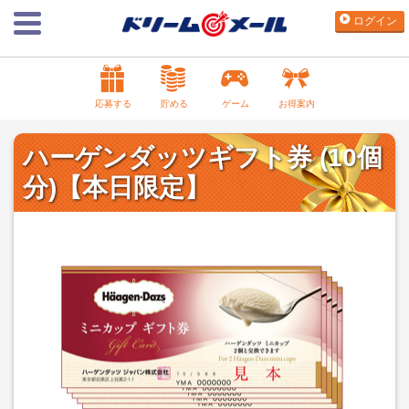
ログイン
応募する
貯める
ゲーム
お得案内
ハーゲンダッツギフト券 (10個
分)【本日限定】