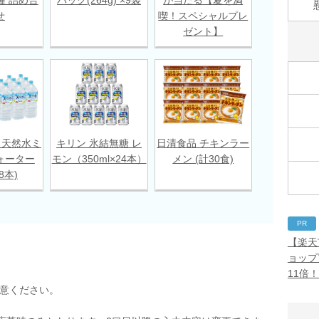
せ
喫！スペシャルプレ
ゼント】
 天然水ミ
キリン 氷結無糖 レ
日清食品 チキンラー
ォーター
モン（350ml×24本）
メン (計30食)
18本)
PR
【楽天
ョップ
11倍
用意ください。