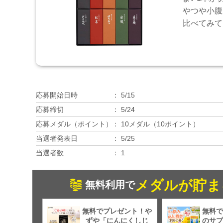
やつや小腹
比べてみて
応募開始日時
5/15
応募締切
5/24
応募メダル（ポイント）
10メダル（10ポイント）
当選者発表日
5/25
当選者数
1
メダルが貯ま
無料利用で
無料でプレゼント！や
無料で
ずや「にんにくしじ
のサプ