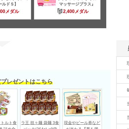
ールドＳ】
マッサージプラス』
500メダル
2,400メダル
賞プレゼントはこちら
レトルト食
ラ王 担々麺 袋麺 3食
現金やビール券など
種 詰め合
パック(264g) ×9袋
が当たる【夏を満