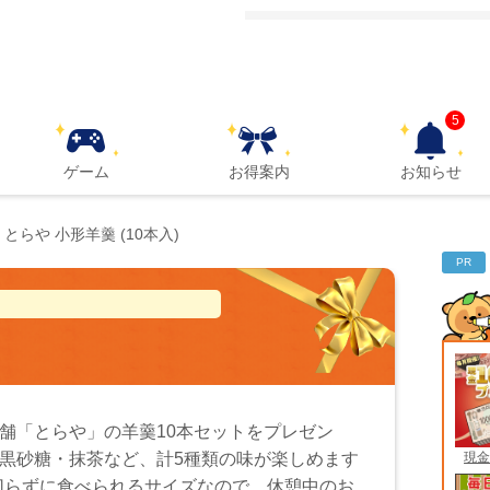
5
ゲーム
お得案内
お知らせ
とらや 小形羊羹 (10本入)
PR
舗「とらや」の羊羹10本セットをプレゼン
現金
黒砂糖・抹茶など、計5種類の味が楽しめます
が切らずに食べられるサイズなので、休憩中のお