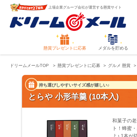
上場企業グループ会社が運営する懸賞サイト
懸賞プレゼントに応募
メダルを貯める
ドリームメールTOP
懸賞プレゼントに応募
グルメ 懸賞
持ち運びしやすいサイズ感が嬉しい♪
とらや 小形羊羹 (10本入)
和菓子の老
ト！蜂蜜・
よ♪ 1本