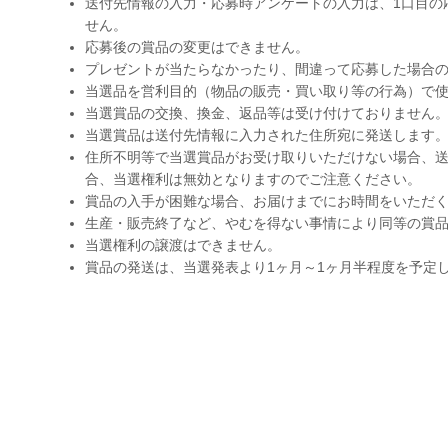
送付先情報の入力・応募時アンケートの入力は、1口目の
せん。
応募後の賞品の変更はできません。
プレゼントが当たらなかったり、間違って応募した場合
当選品を営利目的（物品の販売・買い取り等の行為）で
当選賞品の交換、換金、返品等は受け付けておりません
当選賞品は送付先情報に入力された住所宛に発送します
住所不明等で当選賞品がお受け取りいただけない場合、送
合、当選権利は無効となりますのでご注意ください。
賞品の入手が困難な場合、お届けまでにお時間をいただ
生産・販売終了など、やむを得ない事情により同等の賞
当選権利の譲渡はできません。
賞品の発送は、当選発表より1ヶ月～1ヶ月半程度を予定