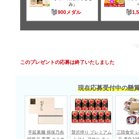
み」
900メダル
1,
このプレゼントの応募は終了いたしました
現在応募受付中の懸
手延素麺 揖保乃糸
贅沢搾り プレミアム
三陸食堂 
特級品 黒帯 そうめ
トマト アサヒ チュ
品 煮魚10