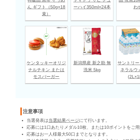
ん ギフト（50g×18
ーハイ350ml×24本
わ
束）
ケンタッキーオリジ
新潟県産 新之助 無
サントリー
ナルチキン または
洗米 5kg
ネラルウ
モスバーガー
(2L×
注意事項
当選発表は
当選結果ページ
にて行います。
応募には1口あたりメダル10枚、または10ポイントをご
応募はお一人様最大50口までとなります。