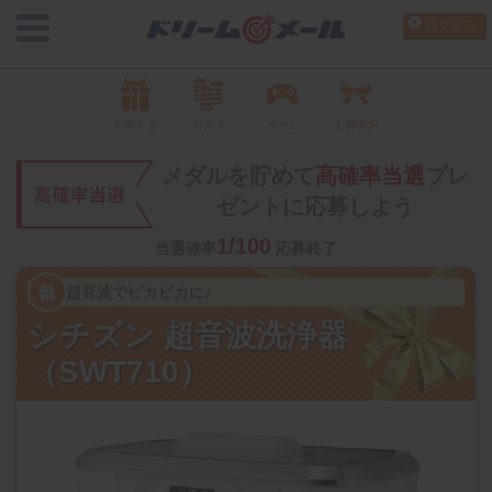
ログイン
応募する
貯める
ゲーム
お得案内
メダルを貯めて
高確率当選
プレ
ゼントに応募しよう
1/100
当選確率
応募終了
超音波でピカピカに♪
シチズン 超音波洗浄器
（SWT710）