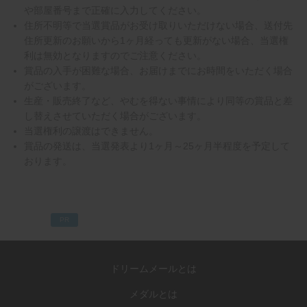
や部屋番号まで正確に入力してください。
住所不明等で当選賞品がお受け取りいただけない場合、送付先
住所更新のお願いから1ヶ月経っても更新がない場合、当選権
利は無効となりますのでご注意ください。
賞品の入手が困難な場合、お届けまでにお時間をいただく場合
がございます。
生産・販売終了など、やむを得ない事情により同等の賞品と差
し替えさせていただく場合がございます。
当選権利の譲渡はできません。
賞品の発送は、当選発表より1ヶ月～25ヶ月半程度を予定して
おります。
PR
ドリームメールとは
メダルとは