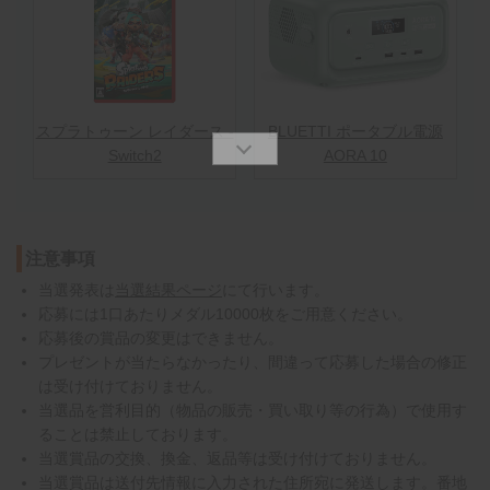
スプラトゥーン レイダース -
BLUETTI ポータブル電源
Switch2
AORA 10
注意事項
当選発表は
当選結果ページ
にて行います。
応募には1口あたりメダル10000枚をご用意ください。
応募後の賞品の変更はできません。
プレゼントが当たらなかったり、間違って応募した場合の修正
は受け付けておりません。
当選品を営利目的（物品の販売・買い取り等の行為）で使用す
ることは禁止しております。
当選賞品の交換、換金、返品等は受け付けておりません。
当選賞品は送付先情報に入力された住所宛に発送します。番地