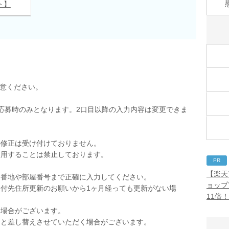
ト】
用意ください。
応募時のみとなります。2口目以降の入力内容は変更できま
の修正は受け付けておりません。
使用することは禁止しております。
PR
。
【楽天
。番地や部屋番号まで正確に入力してください。
ョップ
付先住所更新のお願いから1ヶ月経っても更新がない場
11倍
く場合がございます。
品と差し替えさせていただく場合がございます。