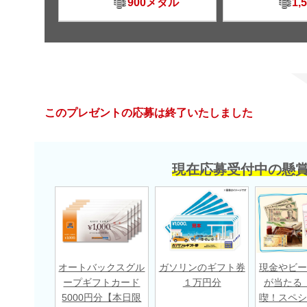
900メダル
1,
このプレゼントの応募は終了いたしました
現在応募受付中の懸
オートバックスグル
ガソリンのギフト券
現金やビー
ープギフトカード
１万円分
が当たる
5000円分【本日限
喫！スペシ