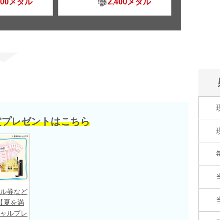
500メダル
2,400メダル
賞プレゼントはこちら
ル券など
【夏を満
ャルプレ