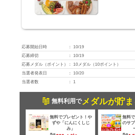
応募開始日時
10/19
応募締切
10/19
応募メダル（ポイント）
10メダル（10ポイント）
当選者発表日
10/20
当選者数
1
メダルが貯ま
無料利用で
無料でプレゼント！や
無料で
ずや「にんにくしじ
のサプ
み」