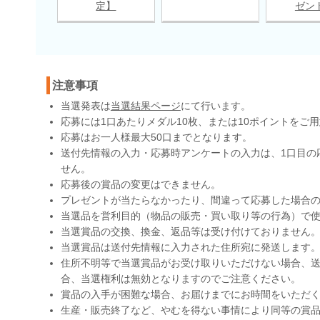
定】
ゼン
注意事項
当選発表は
当選結果ページ
にて行います。
応募には1口あたりメダル10枚、または10ポイントをご
応募はお一人様最大50口までとなります。
送付先情報の入力・応募時アンケートの入力は、1口目の
せん。
応募後の賞品の変更はできません。
プレゼントが当たらなかったり、間違って応募した場合
当選品を営利目的（物品の販売・買い取り等の行為）で
当選賞品の交換、換金、返品等は受け付けておりません
当選賞品は送付先情報に入力された住所宛に発送します
住所不明等で当選賞品がお受け取りいただけない場合、送
合、当選権利は無効となりますのでご注意ください。
賞品の入手が困難な場合、お届けまでにお時間をいただ
生産・販売終了など、やむを得ない事情により同等の賞