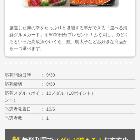
厳選した海の幸をたっぷりと堪能する事ができる「選べる海
鮮グルメカード」を5000円分プレゼント！ふぐ刺し、のどく
ろといった高級魚やいくら、鮭、明太子などお好きな商品か
ら一つ選べます。
応募開始日時
9/30
応募締切
9/30
応募メダル（ポイ
10メダル（10ポイント）
ント）
当選者発表日
10/6
当選者数
1