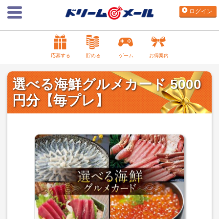
ログイン
応募する
貯める
ゲーム
お得案内
選べる海鮮グルメカード 5000
円分【毎プレ】