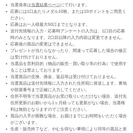
当選発表は
当選結果ページ
にて行います。
応募には1口あたりメダル10枚、または10ポイントをご用意く
ださい。
応募はお一人様最大50口までとなります。
送付先情報の入力・応募時アンケートの入力は、1口目の応募
時のみとなります。2口目以降の入力内容は変更できません。
応募後の賞品の変更はできません。
プレゼントが当たらなかったり、間違って応募した場合の修正
は受け付けておりません。
当選品を営利目的（物品の販売・買い取り等の行為）で使用す
ることは禁止しております。
当選賞品の交換、換金、返品等は受け付けておりません。
当選賞品は送付先情報に入力された住所宛に発送します。番地
や部屋番号まで正確に入力してください。
住所不明等で当選賞品がお受け取りいただけない場合、送付先
住所更新のお願いから1ヶ月経っても更新がない場合、当選権
利は無効となりますのでご注意ください。
賞品の入手が困難な場合、お届けまでにお時間をいただく場合
がございます。
生産・販売終了など、やむを得ない事情により同等の賞品と差