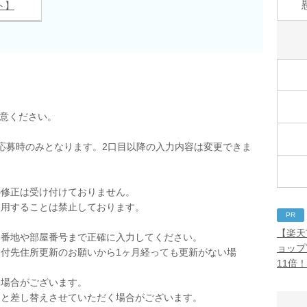
ト】
用意ください。
応募時のみとなります。2口目以降の入力内容は変更できま
の修正は受け付けておりません。
使用することは禁止しております。
PR
。
【楽天
。番地や部屋番号まで正確に入力してください。
ョップ
付先住所更新のお願いから1ヶ月経っても更新がない場
11倍
く場合がございます。
品と差し替えさせていただく場合がございます。