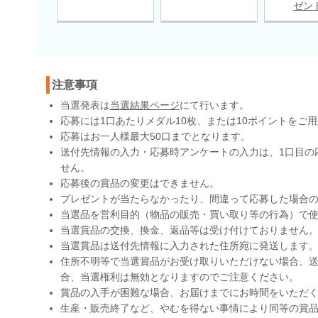
ゼン
注意事項
当選発表は
当選結果ページ
にて行います。
応募には1口あたりメダル10枚、または10ポイントをご
応募はお一人様最大50口までとなります。
送付先情報の入力・応募時アンケートの入力は、1口目の
せん。
応募後の賞品の変更はできません。
プレゼントが当たらなかったり、間違って応募した場合
当選品を営利目的（物品の販売・買い取り等の行為）で
当選賞品の交換、換金、返品等は受け付けておりません
当選賞品は送付先情報に入力された住所宛に発送します
住所不明等で当選賞品がお受け取りいただけない場合、送
合、当選権利は無効となりますのでご注意ください。
賞品の入手が困難な場合、お届けまでにお時間をいただ
生産・販売終了など、やむを得ない事情により同等の賞