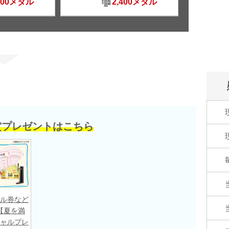
500メダル
2,400メダル
賞プレゼントはこちら
ル券など
【夏を満
ャルプレ