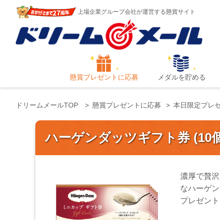
上場企業グループ会社が運営する懸賞サイト
懸賞プレゼントに応募
メダルを貯める
ドリームメールTOP
懸賞プレゼントに応募
本日限定プレ
ハーゲンダッツギフト券 (10
濃厚で贅沢
なハーゲン
プレゼント