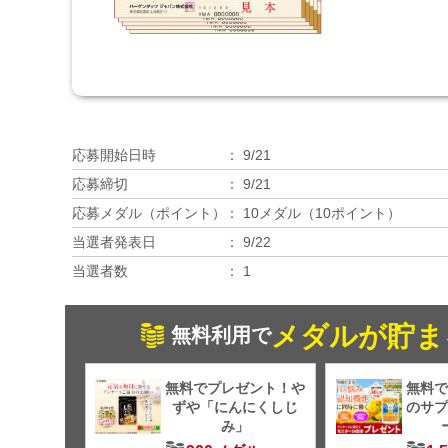
応募開始日時
9/21
応募締切
9/21
応募メダル（ポイント）
10メダル（10ポイント）
当選者発表日
9/22
当選者数
1
メダルが貯ま
無料利用で
無料でプレゼント！や
無料で
ずや「にんにくしじ
のサプ
み」