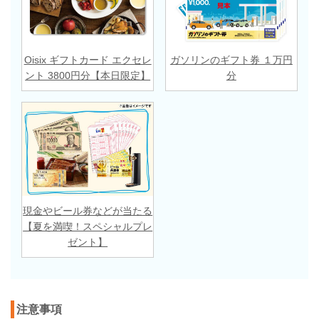
Oisix ギフトカード エクセレ
ガソリンのギフト券 １万円
ント 3800円分【本日限定】
分
現金やビール券などが当たる
【夏を満喫！スペシャルプレ
ゼント】
注意事項