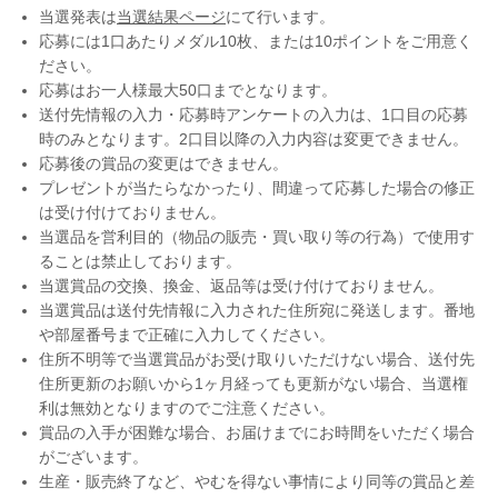
当選発表は
当選結果ページ
にて行います。
応募には1口あたりメダル10枚、または10ポイントをご用意く
ださい。
応募はお一人様最大50口までとなります。
送付先情報の入力・応募時アンケートの入力は、1口目の応募
時のみとなります。2口目以降の入力内容は変更できません。
応募後の賞品の変更はできません。
プレゼントが当たらなかったり、間違って応募した場合の修正
は受け付けておりません。
当選品を営利目的（物品の販売・買い取り等の行為）で使用す
ることは禁止しております。
当選賞品の交換、換金、返品等は受け付けておりません。
当選賞品は送付先情報に入力された住所宛に発送します。番地
や部屋番号まで正確に入力してください。
住所不明等で当選賞品がお受け取りいただけない場合、送付先
住所更新のお願いから1ヶ月経っても更新がない場合、当選権
利は無効となりますのでご注意ください。
賞品の入手が困難な場合、お届けまでにお時間をいただく場合
がございます。
生産・販売終了など、やむを得ない事情により同等の賞品と差