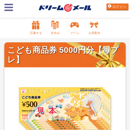
ログイン
応募する
貯める
ゲーム
お得案内
こども商品券 5000円分【毎プ
レ】