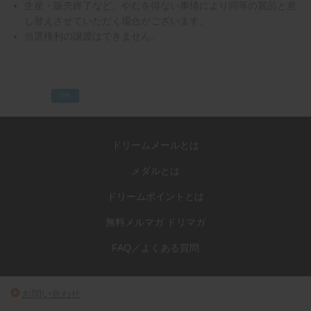
生産・販売終了など、やむを得ない事情により同等の賞品と差
し替えさせていただく場合がございます。
当選権利の譲渡はできません。
PR
ドリームメールとは
メダルとは
ドリームポイントとは
無料メルマガ ドリマガ
FAQ／よくある質問
お問い合わせ