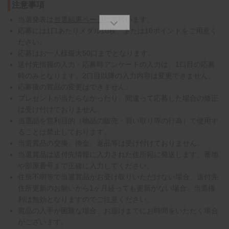
注意事項
当選発表は
当選結果ページ
にて行います。
応募には1口あたりメダル10枚、または10ポイントをご用意く
ださい。
応募はお一人様最大50口までとなります。
送付先情報の入力・応募時アンケートの入力は、1口目の応募
時のみとなります。2口目以降の入力内容は変更できません。
応募後の賞品の変更はできません。
プレゼントが当たらなかったり、間違って応募した場合の修正
は受け付けておりません。
当選品を営利目的（物品の販売・買い取り等の行為）で使用す
ることは禁止しております。
当選賞品の交換、換金、返品等は受け付けておりません。
当選賞品は送付先情報に入力された住所宛に発送します。番地
や部屋番号まで正確に入力してください。
住所不明等で当選賞品がお受け取りいただけない場合、送付先
住所更新のお願いから1ヶ月経っても更新がない場合、当選権
利は無効となりますのでご注意ください。
賞品の入手が困難な場合、お届けまでにお時間をいただく場合
がございます。