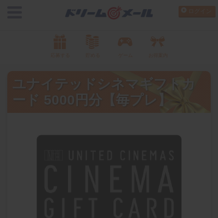
ログイン
応募する
貯める
ゲーム
お得案内
ユナイテッドシネマギフトカ
ード 5000円分【毎プレ】