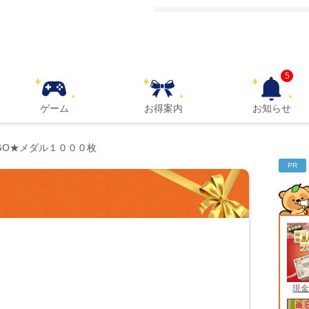
5
ゲーム
お得案内
お知らせ
NGO★メダル１０００枚
PR
現金