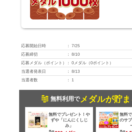
応募開始日時
7/25
応募締切
8/10
応募メダル（ポイント）
0メダル（0ポイント）
当選者発表日
8/13
当選者数
1
メダルが貯ま
無料利用で
無料でプレゼント！や
無料で
ずや「にんにくしじ
のサプ
み」