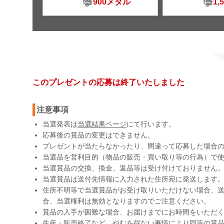
900メダル
1,
このプレゼントの応募は終了いたしました
注意事項
当選発表は
当選結果ページ
にて行います。
応募後の賞品の変更はできません。
プレゼントが当たらなかったり、間違って応募した場合
当選品を営利目的（物品の販売・買い取り等の行為）で
当選賞品の交換、換金、返品等は受け付けておりません
当選賞品は送付先情報に入力された住所宛に発送します
住所不明等で当選賞品がお受け取りいただけない場合、送
合、当選権利は無効となりますのでご注意ください。
賞品の入手が困難な場合、お届けまでにお時間をいただ
生産・販売終了など、やむを得ない事情により同等の賞