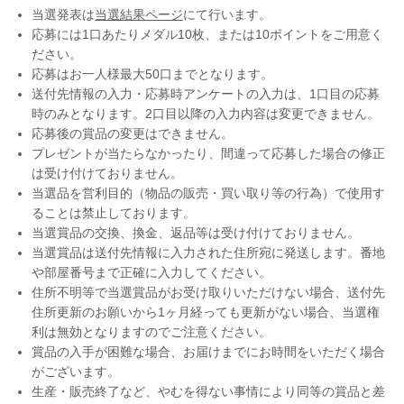
当選発表は
当選結果ページ
にて行います。
応募には1口あたりメダル10枚、または10ポイントをご用意く
ださい。
応募はお一人様最大50口までとなります。
送付先情報の入力・応募時アンケートの入力は、1口目の応募
時のみとなります。2口目以降の入力内容は変更できません。
応募後の賞品の変更はできません。
プレゼントが当たらなかったり、間違って応募した場合の修正
は受け付けておりません。
当選品を営利目的（物品の販売・買い取り等の行為）で使用す
ることは禁止しております。
当選賞品の交換、換金、返品等は受け付けておりません。
当選賞品は送付先情報に入力された住所宛に発送します。番地
や部屋番号まで正確に入力してください。
住所不明等で当選賞品がお受け取りいただけない場合、送付先
住所更新のお願いから1ヶ月経っても更新がない場合、当選権
利は無効となりますのでご注意ください。
賞品の入手が困難な場合、お届けまでにお時間をいただく場合
がございます。
生産・販売終了など、やむを得ない事情により同等の賞品と差