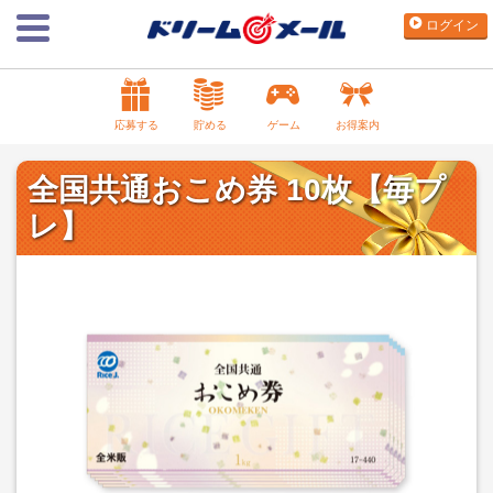
ログイン
応募する
貯める
ゲーム
お得案内
全国共通おこめ券 10枚【毎プ
レ】