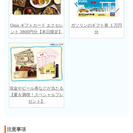
Oisix ギフトカード エクセレ
ガソリンのギフト券 １万円
ント 3800円分【本日限定】
分
現金やビール券などが当たる
【夏を満喫！スペシャルプレ
ゼント】
注意事項