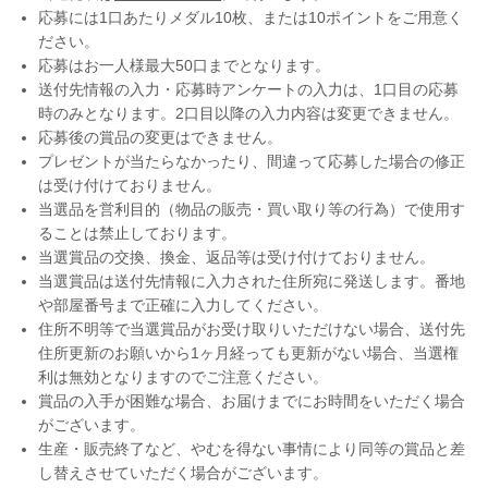
応募には1口あたりメダル10枚、または10ポイントをご用意く
ださい。
応募はお一人様最大50口までとなります。
送付先情報の入力・応募時アンケートの入力は、1口目の応募
時のみとなります。2口目以降の入力内容は変更できません。
応募後の賞品の変更はできません。
プレゼントが当たらなかったり、間違って応募した場合の修正
は受け付けておりません。
当選品を営利目的（物品の販売・買い取り等の行為）で使用す
ることは禁止しております。
当選賞品の交換、換金、返品等は受け付けておりません。
当選賞品は送付先情報に入力された住所宛に発送します。番地
や部屋番号まで正確に入力してください。
住所不明等で当選賞品がお受け取りいただけない場合、送付先
住所更新のお願いから1ヶ月経っても更新がない場合、当選権
利は無効となりますのでご注意ください。
賞品の入手が困難な場合、お届けまでにお時間をいただく場合
がございます。
生産・販売終了など、やむを得ない事情により同等の賞品と差
し替えさせていただく場合がございます。