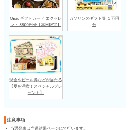
Oisix ギフトカード エクセレ
ガソリンのギフト券 １万円
ント 3800円分【本日限定】
分
現金やビール券などが当たる
【夏を満喫！スペシャルプレ
ゼント】
注意事項
当選発表は
当選結果ページ
にて行います。