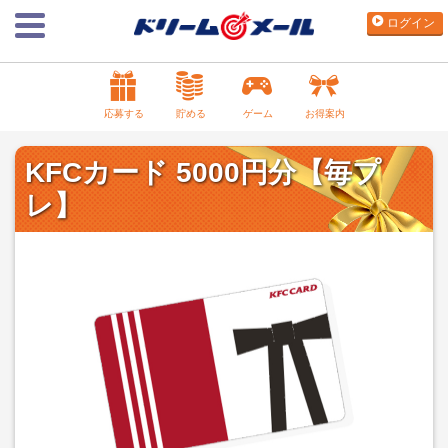
ログイン
応募する
貯める
ゲーム
お得案内
KFCカード 5000円分【毎プ
レ】