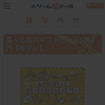
ログイン
応募する
貯める
ゲーム
お得案内
選べる防災ギフトカード5000
円【毎プレ】