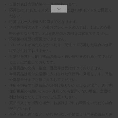
当選発表は
当選結果ページ
にて行います。
応募には1口あたりメダル10枚、または10ポイントをご用意く
ださい。
応募はお一人様最大50口までとなります。
送付先情報の入力・応募時アンケートの入力は、1口目の応募
時のみとなります。2口目以降の入力内容は変更できません。
応募後の賞品の変更はできません。
プレゼントが当たらなかったり、間違って応募した場合の修正
は受け付けておりません。
当選品を営利目的（物品の販売・買い取り等の行為）で使用す
ることは禁止しております。
当選賞品の交換、換金、返品等は受け付けておりません。
当選賞品は送付先情報に入力された住所宛に発送します。番地
や部屋番号まで正確に入力してください。
住所不明等で当選賞品がお受け取りいただけない場合、送付先
住所更新のお願いから1ヶ月経っても更新がない場合、当選権
利は無効となりますのでご注意ください。
賞品の入手が困難な場合、お届けまでにお時間をいただく場合
がございます。
生産・販売終了など、やむを得ない事情により同等の賞品と差