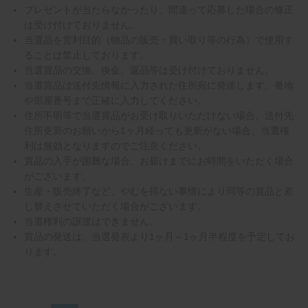
プレゼントが当たらなかったり、間違って応募した場合の修正
は受け付けておりません。
当選品を営利目的（物品の販売・買い取り等の行為）で使用す
ることは禁止しております。
当選賞品の交換、換金、返品等は受け付けておりません。
当選賞品は送付先情報に入力された住所宛に発送します。番地
や部屋番号まで正確に入力してください。
住所不明等で当選賞品がお受け取りいただけない場合、送付先
住所更新のお願いから1ヶ月経っても更新がない場合、当選権
利は無効となりますのでご注意ください。
賞品の入手が困難な場合、お届けまでにお時間をいただく場合
がございます。
生産・販売終了など、やむを得ない事情により同等の賞品と差
し替えさせていただく場合がございます。
当選権利の譲渡はできません。
賞品の発送は、当選発表より1ヶ月～1ヶ月半程度を予定してお
ります。