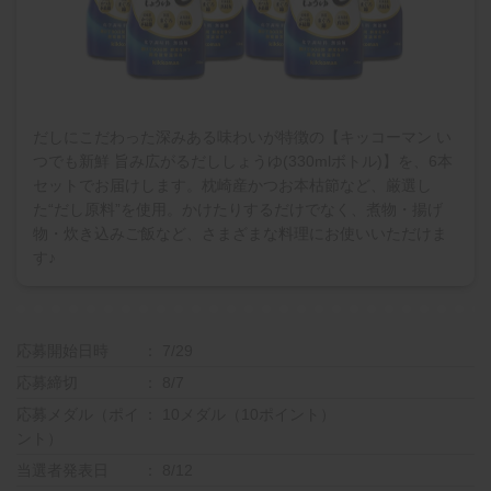
だしにこだわった深みある味わいが特徴の【キッコーマン い
つでも新鮮 旨み広がるだししょうゆ(330mlボトル)】を、6本
セットでお届けします。枕崎産かつお本枯節など、厳選し
た“だし原料”を使用。かけたりするだけでなく、煮物・揚げ
物・炊き込みご飯など、さまざまな料理にお使いいただけま
す♪
応募開始日時
7/29
応募締切
8/7
応募メダル（ポイ
10メダル（10ポイント）
ント）
当選者発表日
8/12