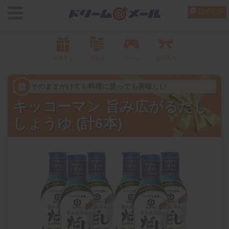
ログイン
応募する
貯める
ゲーム
お得案内
そのままかけても料理に使っても美味しい
キッコーマン 旨み広がるだし
しょうゆ (計6本)