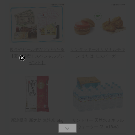
現金やビール券などが当たる
ケンタッキーオリジナルチキ
【夏を満喫！スペシャルプレ
ン または モスバーガー
ゼント】
新潟県産 新之助 無洗米 5kg
サントリー 天然水ミネラル
ウォーター (2L×18本)