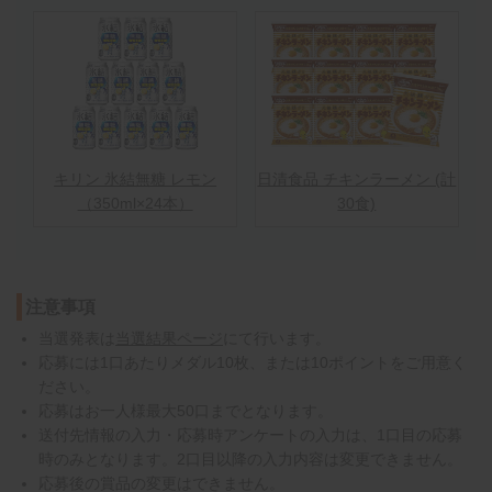
キリン 氷結無糖 レモン
日清食品 チキンラーメン (計
（350ml×24本）
30食)
注意事項
当選発表は
当選結果ページ
にて行います。
応募には1口あたりメダル10枚、または10ポイントをご用意く
ださい。
応募はお一人様最大50口までとなります。
送付先情報の入力・応募時アンケートの入力は、1口目の応募
時のみとなります。2口目以降の入力内容は変更できません。
応募後の賞品の変更はできません。