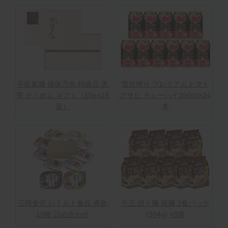
手延素麺 揖保乃糸 特級品 黒
贅沢搾り プレミアムトマト
帯 そうめん ギフト（50g×18
アサヒ チューハイ350ml×24
束）
本
三陸食堂 レトルト食品 煮魚
ラ王 担々麺 袋麺 3食パック
10種 詰め合わせ
(264g) ×9袋